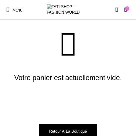
0
MENU
Panier
New Products
En Promotion!
Accessories
Bottoms
Votre panier est actuellement vide.
Femme
Gifts
Junior
Men
Non classé
Pyjamas
Shoes
Tops
Retour À La Boutique