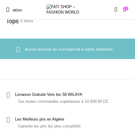
0
Accueil
/
Boutique
/
Tops
MENU
Tops
0 items
Aucun produit ne correspond à votre sélection.
New Products
En Promotion!
Accessories
Bottoms
Femme
Gifts
Junior
Men
Livraison Gratuite Vers les 58 WILAYA
Non classé
Pyjamas
Sur toutes commandes supérieures à 10 000.00 DZ
Shoes
Tops
Les Meilleurs prix en Algérie
Garantie les prix les plus compititifs